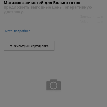
Магазин запчастей для Волько готов
предложить выгодные цены, оперативную
доставку.
Запчасти для
Volvo для
любых узлов и
Читать подробнее
механизмов
авто по
выгодным
Фильтры и сортировка
ценам
предложит
специализированный интернет-магазин «Олимп» Качество
представленных деталей, комфортные условия приобретения
и широкий ассортимент изделий сделают покупки онлайн
выгодными и удобными.
Замена деталей для автомобилей Volvo
По мере износа любая комплектующая потребует замены.