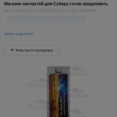
Магазин запчастей для Субару
готов предложить
выгодные цены,быструю доставку заказов.
Читать подробнее
Фильтры и сортировка
Оригинальные запчасти для Субару –
качество на спортивном уровне
Интернет-магазин предлагает
запчасти для Субару купить
с
целью улучшения технических характеристик вашего авто. К
услугам наших посетителей каталог кузовных деталей и
оптики, а также другие рубрики запчастей от мировых
брендов. Организация системы поиска позволит легче
сориентироваться в большом потоке предложений.