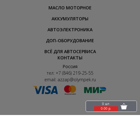
сочетаются роскошь, комфорт и надежность.
МАСЛО МОТОРНОЕ
АККУМУЛЯТОРЫ
Для любого владельца такого автомобиля важно,
АВТОЭЛЕКТРОНИКА
чтобы при необходимости всегда можно было купить
автозапчасти для крайслер, качественные и по
ДОП-ОБОРУДОВАНИЕ
доступной цене. Многие автомобилисты могут
ВСЁ ДЛЯ АВТОСЕРВИСА
столкнуться с проблемами, связанными с поиском
КОНТАКТЫ
запчастей. Найти детали, необходимые для ремонта
Россия
тел:
+7 (846) 219-25-55
этих машин, крайне сложно на автомобильных рынках,
email:
azzap@olympek.ru
разборках и обычных магазинах. Обычно либо цена на
запчасти крайслер значительно завышена, либо их
просто нет в наличии, и приходится долгое время
0 шт.
0.00 р.
ожидать, пока они появятся.
Почему выгодно покупать в интернете