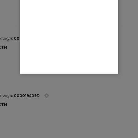
ртикул:
000019409B
сти
ртикул:
000019409D
сти