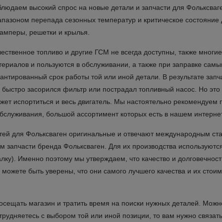
блюдаем высокий спрос на новые детали и запчасти для Фольксваге
апазоном перепада сезонных температур и критическое состояние д
бамперы, решетки и крылья.
чественное топливо и другие ГСМ не всегда доступны, также мног
териалов и пользуются в обслуживании, а также при заправке сам
рантированный срок работы той или иной детали. В результате запч
о быстро засорился фильтр или пострадал топливный насос. Но это 
жет испортиться и весь двигатель. Мы настоятельно рекомендуем п
обслуживания, большой ассортимент которых есть в нашем интерне
астей для Фольксваген оригинальные и отвечают международным с
 запчасти бренда Фольксваген. Для их производства используются 
лку). Именно поэтому мы утверждаем, что качество и долговечност
и, можете быть уверены, что они самого лучшего качества и их сто
посещать магазин и тратить время на поиски нужных деталей. Мож
атрудняетесь с выбором той или иной позиции, то вам нужно связа