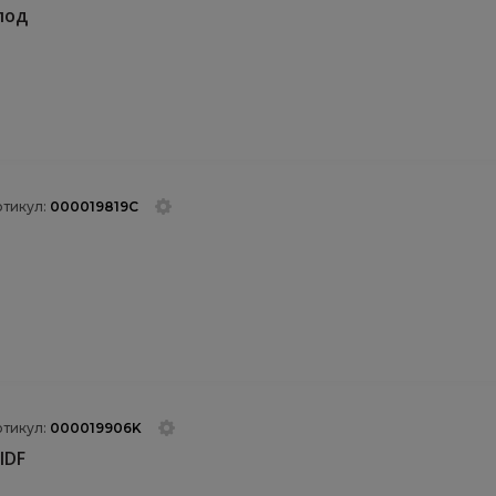
под
ртикул:
000019819C
ртикул:
000019906K
IDF