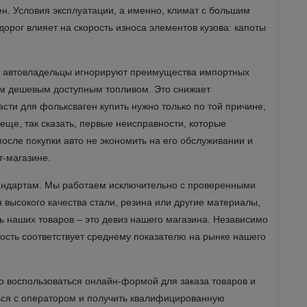
н. Условия эксплуатации, а именно, климат с большим
орог влияет на скорость износа элементов кузова: капоты
ие автовладельцы игнорируют преимущества импортных
ым дешевым доступным топливом. Это снижает
асти для фольксваген купить нужно только по той причине,
еще, так сказать, первые неисправности, которые
осле покупки авто не экономить на его обслуживании и
т-магазине.
тандартам. Мы работаем исключительно с проверенными
высокого качества стали, резина или другие материалы,
ь наших товаров – это девиз нашего магазина. Независимо
имость соответствует среднему показателю на рынке нашего
но воспользоваться онлайн-формой для заказа товаров и
ться с оператором и получить квалифицированную