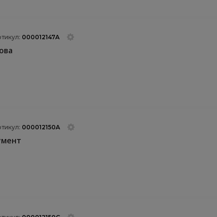
ртикул:
000012147A
ова
ртикул:
000012150A
умент