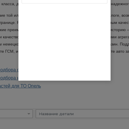
 класса, для их качественного обслуживания, а также для надежно
вие той или иной позиции к машине «Опель» можно в каталоге, во
странице. Рекомендуем отдавать предпочтение оригинальным каче
ские преимущества. Автомобили «Опель» имеют давнюю историю – 
и качество сборки должно поддерживаться исключительными агрег
 немецкого производства, предлагает наш интернет-магазин. Под
е ГСМ, используйте брендовую автохимию и ремонтируйте авто за
подбора оригинальных запчастей по VIN
подбора неоригинальных запчастей
астей для ТО Опель