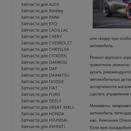
Запчасти для AUDI
Запчасти для Bentley
Запчасти для BMW
Запчасти для BYD
Запчасти для CADILLAC
Запчасти для CHERY
или скидку при особо
Запчасти для CHEVROLET
автомобиль.
Запчасти для CHRYSLER
Запчасти для CITROEN
Ремонт крупного агр
Запчасти для DAEWOO
грамотного ремонта 
Запчасти для DAF
купить рекомендуетс
Запчасти для DAIHATSU
автомобильных детал
Запчасти для DODGE
ассортименте магази
Запчасти для FIAT
Запчасти для FORD
сделать управление
Запчасти для GEELY
Минивены, микроавто
Запчасти для GREAT-WALL
автомобиль легендар
Запчасти для HONDA
Запчасти для HYUNDAI
нас. Компания Опель
Запчасти для INFINITI
Если вам понадобило