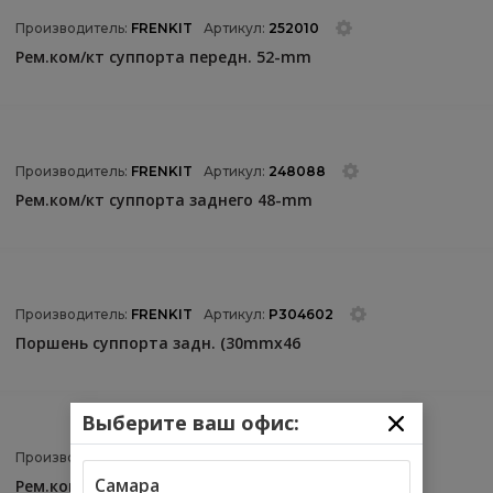
Производитель:
FRENKIT
Артикул:
252010
Рем.ком/кт суппорта передн. 52-mm
Производитель:
FRENKIT
Артикул:
248088
Рем.ком/кт суппорта заднего 48-mm
Производитель:
FRENKIT
Артикул:
P304602
Поршень суппорта задн. (30mmx46
Выберите ваш офис:
Производитель:
FRENKIT
Артикул:
254004
Самара
Рем.ком/кт суппорта передн. 54-mm