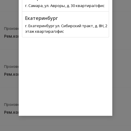
г. Самара, ул. Авроры, д. 30 квартира/офис
Екатеринбург
г. Екатеринбург ул. Сибирский тракт, д. 8Н, 2
Производитель:
FRENKIT
Артикул:
252911
этаж квартира/офис
Рем.ком/кт суппорта передн. 52-mm[с поршнем]
Производитель:
FRENKIT
Артикул:
230007
Рем.ком/кт суппорта заднего 30-mm
Производитель:
FRENKIT
Артикул:
243047
Рем.ком/кт суппорта передн. 43-mm