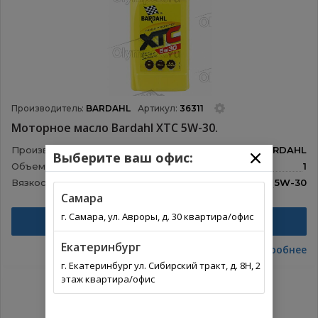
Производитель:
BARDAHL
Артикул:
36311
Моторное масло Bardahl XTC 5W-30.
Производитель:
BARDAHL
Выберите ваш офис:
Объем:
1
Вязкость:
5W-30
Самара
Назначение:
Моторные масла
г. Самара, ул. Авроры, д. 30 квартира/офис
Найти
Екатеринбург
Подробнее
г. Екатеринбург ул. Сибирский тракт, д. 8Н, 2
этаж квартира/офис