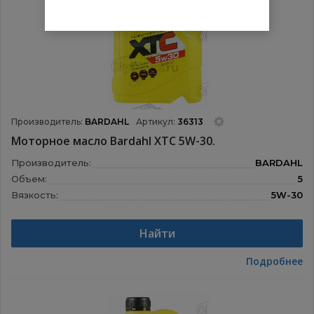
Производитель:
BARDAHL
Артикул:
36313
Моторное масло Bardahl XTC 5W-30.
Производитель:
BARDAHL
Объем:
5
Вязкость:
5W-30
Назначение:
Моторные масла
Найти
Подробнее