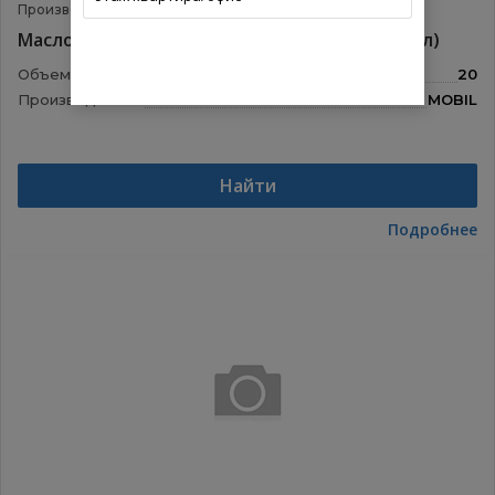
Производитель:
MOBIL
Артикул:
151815
Масло Mobil SHC 630 синт.пром.циркуляц. (20л)
Объем:
20
Производитель:
MOBIL
Найти
Подробнее