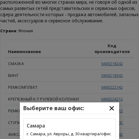
расположенной во многих странах мира, не говоря об одной из
самых развитых сетей представительских и сервисных офисов,
сфера деятельности которых - продажа автомобилей, запасных
частей, аксессуаров и сервисное обслуживание.
Страна:
Япония
Код
Наименование
производителя
СМАЗКА
0400218242
ВИНТ
0400218342
РЕМКОМПЛЕКТ
0400222142
КРЕПЕЖНЫЙ К-Т РУЛЕВОЙ КОЛОНКИ
0400224212
Выберите ваш офис:
РЕМКОМПЛЕКТ
0400236112
СТУПИЦА
040024320C
Самара
г. Самара, ул. Авроры, д. 30 квартира/офис
ФИКСАТОР С НАКЛЕЙКОЙ, КОМПЛЕКТ
0400250442