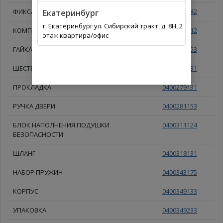
ФИКСАТОР С НАКЛЕЙКОЙ, КОМПЛЕКТ
0400250542
Екатеринбург
г. Екатеринбург ул. Сибирский тракт, д. 8Н, 2
КОМПЛЕКТ БОЛТОВ
0400252112
этаж квартира/офис
ГАЙКА
0400264153
ШЕСТЕРНЯ РАСПРЕДЕЛИТЕЛЬНОГО ВАЛА
0400267131
ПРОКЛАДКА
0400279131
РУЧКА ДВЕРИ
0400281153
БЛОК НАПОЛНЕНИЯ ПОДУШКИ
0400311124
БЕЗОПАСНОСТИ
ШЛАНГ
0400318131
НАБОР ПРУЖИН
0400343175
КОРПУС
0400349133
УПАКОВКА
0400349233