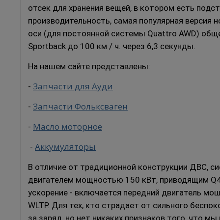
отсек для хранения вещей, в котором есть подс
производительность, самая популярная версия н
оси (для постоянной системы Quattro AWD) обще
Sportback до 100 км / ч. через 6,3 секунды.
На нашем сайте представлены:
Запчасти для Ауди
-
Запчасти Фольксваген
-
Масло моторное
-
Аккумуляторы
-
В отличие от традиционной конструкции ДВС, си
двигателем мощностью 150 кВт, приводящим Q4
ускорение - включается передний двигатель мо
WLTP.
Для тех, кто страдает от сильного беспо
за заряд, но нет никаких признаков того, что 