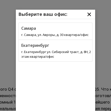
Выберите ваш офис:
Самара
г. Самара, ул. Авроры, д. 30 квартира/офис
Екатеринбург
г. Екатеринбург ул. Сибирский тракт, д. 8Н, 2
этаж квартира/офис
ого Q4 столь же большое, как и традиционные Q5. Что 
менности.
Следуя теме экологичности, коврики изготов
омный 12,3-дюймовый сенсорный экран для новейшего 
нальные элементы, такие как рычаг переключения пере