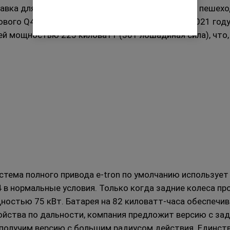
тавка для зарядки телефона. Что касается более пешехо
ового Q4 EV, который должен быть выпущен в 2021 год
й мощностью 225 киловатт (301 лошадиная сила), что, 
стема полного привода e-tron по умолчанию использует
 в нормальные условия.
Только когда задние колеса пр
щностью 75 кВт.
Батарея на 82 киловатт-часа обеспечив
койства по дальности, компания предложит версию с за
мы получим версию с большим радиусом действия.
Единств