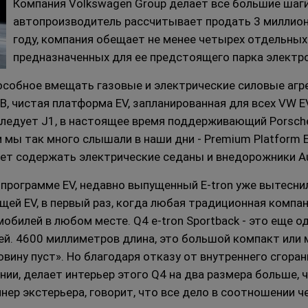
Компания Volkswagen Group делает все большие шаг
автопроизводитель рассчитывает продать 3 миллио
году, компания обещает не менее четырех отдельных
предназначенных для ее предстоящего парка электр
пособное вмещать газовые и электрические силовые аг
B, чистая платформа EV, запланированная для всех VW
ледует J1, в настоящее время поддерживающий Porsche 
 мы так много слышали в наши дни - Premium Platform E
удет содержать электрические седаны и внедорожники A
 программе EV, недавно выпущенный E-tron уже вытесни
щей EV, в первый раз, когда любая традиционная комп
обилей в любом месте. Q4 e-tron Sportback - это еще о
ей.
4600 миллиметров длина, это большой компакт или 
овину пуст».
Но благодаря отказу от внутреннего сгора
нии, делает интерьер этого Q4 на два размера больше, 
нер экстерьера, говорит, что все дело в соотношении ч