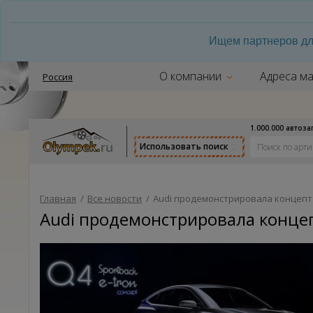
Ищем партнеров дл
О компании
Адреса ма
Россия
1.000.000 автоз
Использовать поиск
Главная
/
Все новости
/
Audi продемонстрировала концепт A
Audi продемонстрировала концепт