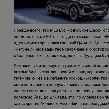
Прежде всего, это MLB Evo, модульное шасси, с
внедорожником E-tron.
Тогда есть маленькая ME
идентификатора и электронный Q4 Audi.
Далее с
- нет,
не личное защитное снаряжение, о котором
обозначенных, но, как ожидается, в будущем б
Компания уже пользуется успехом в своей новой
автомобиль в скандинавской стране, переживаю
гегемонию Tesla в сегменте роскошных электром
свое портфолио в полную линейку электромобил
вашего взгляда на аргумент «наполовину - напол
колесную базу до 2770 мм, что, по словам компа
класс против A-класса.
Амар Вайя, главный дизай