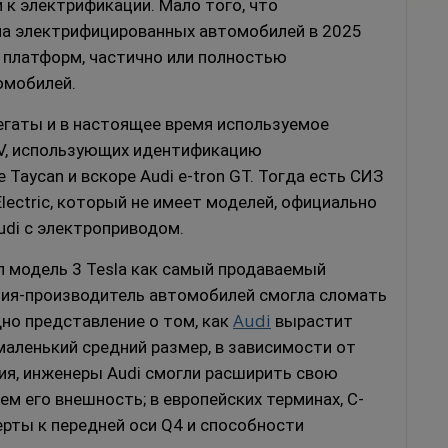
и к электрификации.
Мало того, что
на электрифицированных автомобилей в 2025
 платформ, частично или полностью
омобилей.
регаты и в настоящее время используемое
 EV, использующих идентификацию
Taycan и вскоре Audi e-tron GT.
Тогда есть СИЗ
lectric, который не имеет моделей, официально
udi с электроприводом.
л модель 3 Tesla как самый продаваемый
ания-производитель автомобилей смогла сломать
Audi
дно представление о том, как
вырастит
маленький средний размер, в зависимости от
ния, инженеры Audi смогли расширить свою
чем его внешность;
в европейских терминах, C-
ерты к передней оси Q4 и способности