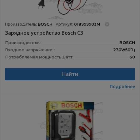
Производитель:
BOSCH
Артикул:
018999903M
Зарядное устройство Bosch C3
Производитель:
BOSCH
Входное напряжение :
230V/50Гц
Потребляемая мощность,Ватт:
60
Выходное напряжение:
6/12
Зарядное напряжение:
7, 2/14, 4/14
Найти
Зарядный ток:
0, 8A/3, 8
Допустимая емкость АКБ:
6V-14Ач/12V-120Ач
Подробнее