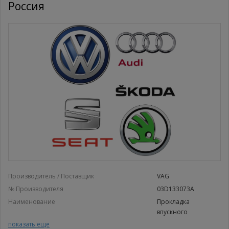
Россия
Производитель / Поставщик
VAG
№ Производителя
03D133073A
Наименование
Прокладка
впускного
Прокладка впускного
показать еще