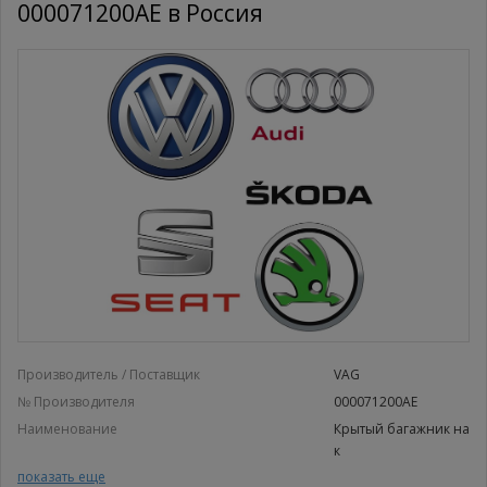
000071200AE в Россия
Производитель / Поставщик
VAG
№ Производителя
000071200AE
Наименование
Крытый багажник на
к
Крытый багажник на к
показать еще