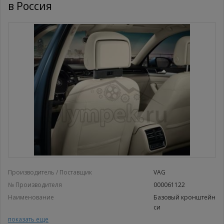
в Россия
Производитель / Поставщик
VAG
№ Производителя
000061122
Наименование
Базовый кронштейн
си
Базовый кронштейн си
показать еще