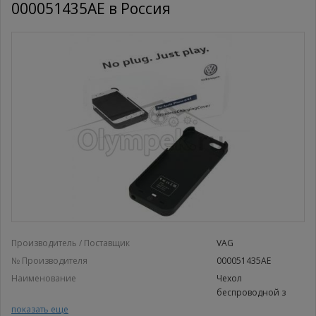
000051435AE в Россия
Производитель / Поставщик
VAG
№ Производителя
000051435AE
Наименование
Чехол
беспроводной з
Чехол беспроводной з
показать еще