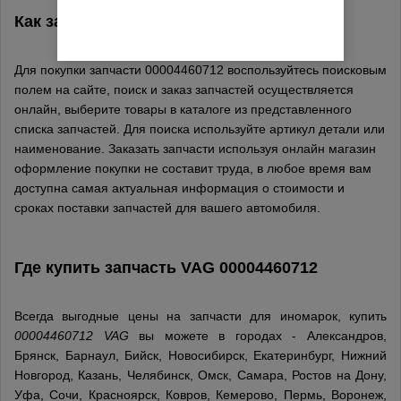
Как заказать деталь 00004460712
VAG
Для покупки запчасти 00004460712 воспользуйтесь поисковым
полем на сайте, поиск и заказ запчастей осуществляется
онлайн, выберите товары в каталоге из представленного
списка запчастей. Для поиска используйте артикул детали или
наименование. Заказать запчасти используя онлайн магазин
оформление покупки не составит труда, в любое время вам
доступна самая актуальная информация о стоимости и
сроках поставки запчастей для вашего автомобиля.
Где купить запчасть
VAG
00004460712
Всегда выгодные цены на запчасти для иномарок, купить
00004460712 VAG
вы можете в городах - Александров,
Брянск, Барнаул, Бийск, Новосибирск, Екатеринбург, Нижний
Новгород, Казань, Челябинск, Омск, Самара, Ростов на Дону,
Уфа, Сочи, Красноярск, Ковров, Кемерово, Пермь, Воронеж,