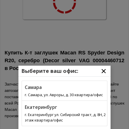
Купить К-т заглушек Macan RS Spyder Design
R20, серебро (Decor silver VAG 00004460712
в
Россия
Выберите ваш офис:
Запчасти для иномарок онлайн не выходя из дома на сайте
Самара
автозапчастей. Выберите из списка оптимальный вариант
г. Самара, ул. Авроры, д. 30 квартира/офис
поставки для вашего региона. Автозапчасти с доставкой по
всей России. Обязательно проверьте подходит ли К-т заглушек
Екатеринбург
Macan RS Spyder Design R20, серебро (Decor silver
г. Екатеринбург ул. Сибирский тракт, д. 8Н, 2
производитель VAG по каталогу.
этаж квартира/офис