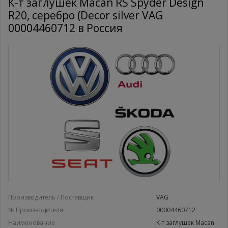
К-т заглушек Macan RS Spyder Design
R20, серебро (Decor silver VAG
00004460712 в Россия
Производитель / Поставщик
VAG
№ Производителя
00004460712
Наименование
К-т заглушек Macan