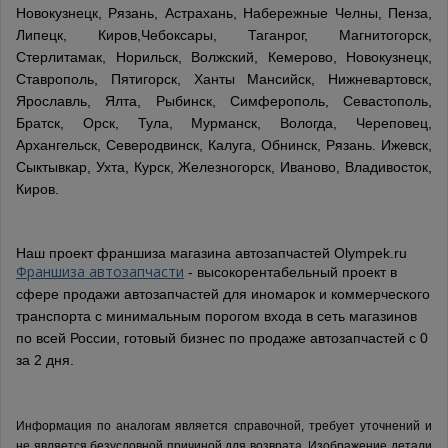
Новокузнецк, Рязань, Астрахань, Набережные Челны, Пенза,
Липецк, Киров,Чебоксары, Таганрог, Магнитогорск,
Стерлитамак, Норильск, Волжский, Кемерово, Новокузнецк,
Ставрополь, Пятигорск, Ханты Мансийск, Нижневартовск,
Ярославль, Ялта, Рыбинск, Симферополь, Севастополь,
Братск, Орск, Тула, Мурманск, Вологда, Череповец,
Архангельск, Северодвинск, Калуга, Обнинск, Рязань. Ижевск,
Сыктывкар, Ухта, Курск, Железногорск, Иваново, Владивосток,
Киров.
Наш проект франшиза магазина автозапчастей Olympek.ru
Франшиза автозапчасти
- высокорентабельный проект в
сфере продажи автозапчастей для иномарок и коммерческого
транспорта с минимальным порогом входа в сеть магазинов
по всей России, готовый бизнес по продаже автозапчастей с 0
за 2 дня.
Информация по аналогам является справочной, требует уточнений и
не является безусловной причиной для возврата. Изображение детали