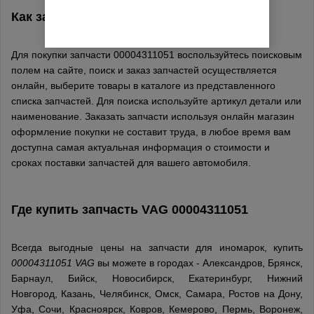
Как заказать деталь 00004311051
VAG
Для покупки запчасти 00004311051 воспользуйтесь поисковым
полем на сайте, поиск и заказ запчастей осуществляется
онлайн, выберите товары в каталоге из представленного
списка запчастей. Для поиска используйте артикул детали или
наименование. Заказать запчасти используя онлайн магазин
оформление покупки не составит труда, в любое время вам
доступна самая актуальная информация о стоимости и
сроках поставки запчастей для вашего автомобиля.
Где купить запчасть
VAG
00004311051
Всегда выгодные цены на запчасти для иномарок, купить
00004311051 VAG
вы можете в городах - Александров, Брянск,
Барнаул, Бийск, Новосибирск, Екатеринбург, Нижний
Новгород, Казань, Челябинск, Омск, Самара, Ростов на Дону,
Уфа, Сочи, Красноярск, Ковров, Кемерово, Пермь, Воронеж,