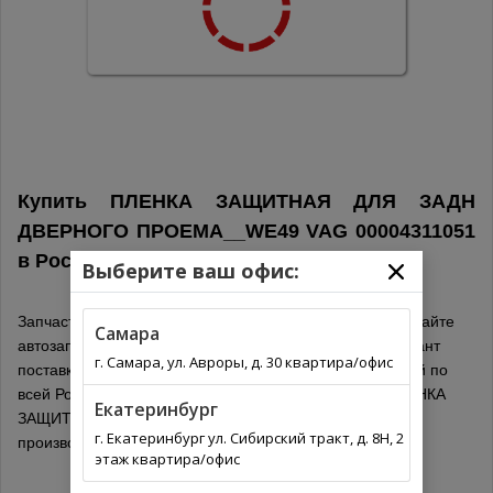
Купить ПЛЕНКА ЗАЩИТНАЯ ДЛЯ ЗАДН
ДВЕРНОГО ПРОЕМА__WE49 VAG 00004311051
в
Россия
Выберите ваш офис:
Запчасти для иномарок онлайн не выходя из дома на сайте
Самара
автозапчастей. Выберите из списка оптимальный вариант
г. Самара, ул. Авроры, д. 30 квартира/офис
поставки для вашего региона. Автозапчасти с доставкой по
всей России. Обязательно проверьте подходит ли ПЛЕНКА
Екатеринбург
ЗАЩИТНАЯ ДЛЯ ЗАДН ДВЕРНОГО ПРОЕМА__WE49
г. Екатеринбург ул. Сибирский тракт, д. 8Н, 2
производитель VAG по каталогу.
этаж квартира/офис