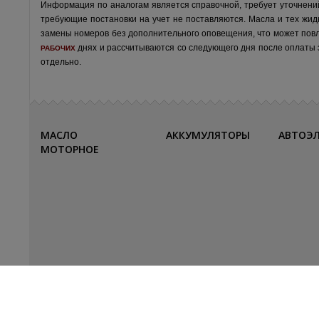
Информация по аналогам является справочной, требует уточнени
требующие постановки на учет не поставляются. Масла и тех жид
замены номеров без дополнительного оповещения, что может пов
днях и рассчитываются со следующего дня после оплаты за
РАБОЧИХ
отдельно.
МАСЛО
АККУМУЛЯТОРЫ
АВТОЭ
МОТОРНОЕ