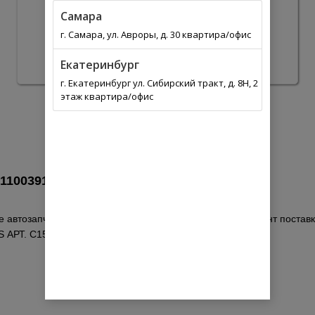
Самара
г. Самара, ул. Авроры, д. 30 квартира/офис
Екатеринбург
г. Екатеринбург ул. Сибирский тракт, д. 8Н, 2
этаж квартира/офис
1100391 в
Россия
 автозапчастей. Выберите из списка оптимальный вариант поставки
 АРТ. С1505 производитель TOYOTA по каталогу.