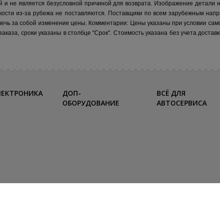
й и не является безусловной причиной для возврата. Изображение детали 
кости из-за рубежа не поставляются.
Поставщики по всем зарубежным напр
лечь за собой изменение цены.
Комментарии:
Цены указаны при условии сам
каза, сроки указаны в столбце "Срок". Стоимость указана без учета достав
ЛЕКТРОНИКА
ДОП-
ВСЁ ДЛЯ
ОБОРУДОВАНИЕ
АВТОСЕРВИСА