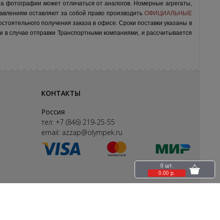
на фотографии может отличаться от аналогов.
Номерные агрегаты,
авлениям оставляют за собой право производить
ОФИЦИАЛЬНЫЕ
остоятельного получения заказа в офисе.
Сроки поставки указаны в
ки в случае отправки Транспортными компаниями, и рассчитывается
КОНТАКТЫ
Россия
тел:
+7 (846) 219-25-55
email:
azzap@olympek.ru
0 шт.
0.00 р.