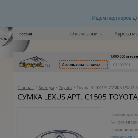
Ищем партнеров дл
О компании
Адреса ма
Россия
1.000.000 автоз
Использовать поиск
Главная
/
Бренды
/
Toyota
/
Toyota 01100391 СУМКА LEXUS А
СУМКА LEXUS АРТ. С1505 TOYOTA 
Производител
№ Производи
Наименован
СУМКА LEXUS
показать еще