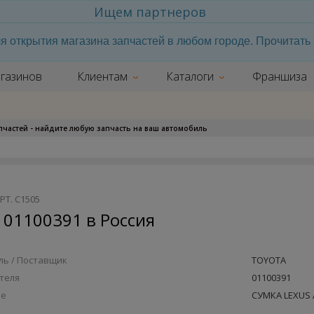
Ищем партнеров
я открытия магазина запчастей в любом городе. Прочитат
газинов
Клиентам
Каталоги
Франшиза
апчастей - найдите любую запчасть на ваш автомобиль
РТ. С1505
01100391 в Россия
ь / Поставщик
TOYOTA
теля
01100391
ие
СУМКА LEXUS 
 АРТ. С1505