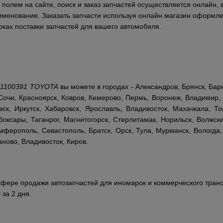
полем на сайте, поиск и заказ запчастей осуществляется онлайн, 
аименование. Заказать запчасти используя онлайн магазин оформле
ках поставки запчастей для вашего автомобиля.
01100391 TOYOTA
вы можете в городах - Александров, Брянск, Бар
Сочи, Красноярск, Ковров, Кемерово, Пермь, Воронеж, Владимир, 
ск, Иркутск, Хабаровск, Ярославль, Владивосток, Махачкала, То
оксары, Таганрог, Магнитогорск, Стерлитамак, Норильск, Волжски
ферополь, Севастополь, Братск, Орск, Тула, Мурманск, Вологда,
аново, Владивосток, Киров.
сфере продажи автозапчастей для иномарок и коммерческого транс
 за 2 дня.