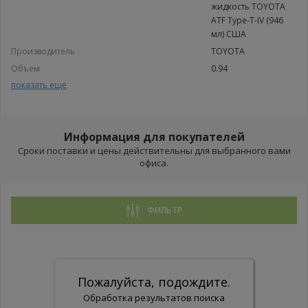
жидкость TOYOTA
ATF Type-T-IV (946
мл) США
Производитель
TOYOTA
Объем
0.94
показать еще
Спецификации ATF
ATF-4
Трансмиссионная жидкость TOYOTA ATF Type-T-IV (946 мл)
США
Информация для покупателей
Сроки поставки и цены действительны для выбранного вами
офиса.
ФИЛЬТР
Пожалуйста, подождите.
Обработка результатов поиска