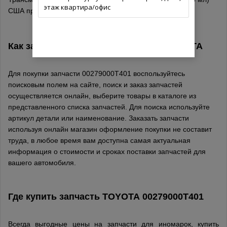
этаж квартира/офис
США производитель TOYOTA по каталогу.
Как заказать деталь 00279000T401
TOYOTA
Для покупки запчасти 00279000T401 воспользуйтесь
поисковым полем на сайте, поиск и заказ запчастей
осуществляется онлайн, выберите товары в каталоге из
представленного списка запчастей. Для поиска используйте
артикул детали или наименование. Заказать запчасти
используя онлайн магазин оформление покупки не составит
труда, в любое время вам доступна самая актуальная
информация о стоимости и сроках поставки запчастей для
вашего автомобиля.
Где купить запчасть
TOYOTA
00279000T401
Всегда выгодные цены на запчасти для иномарок, купить