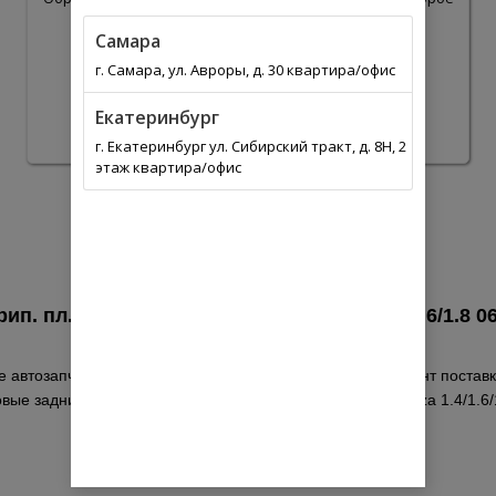
время.
Самара
г. Самара, ул. Авроры, д. 30 квартира/офис
Екатеринбург
г. Екатеринбург ул. Сибирский тракт, д. 8Н, 2
этаж квартира/офис
ип. пл.\ Daewoo Optra/Lacetti/Forenza 1.4/1.6/1.
 автозапчастей. Выберите из списка оптимальный вариант поставки
ые задние! с антискрип. пл.\ Daewoo Optra/Lacetti/Forenza 1.4/1.6