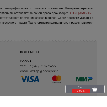
на фотографии может отличаться от аналогов.
Номерные агрегаты,
авлениям оставляют за собой право производить
ОФИЦИАЛЬНЫЕ
остоятельного получения заказа в офисе.
Сроки поставки указаны в
ки в случае отправки Транспортными компаниями, и рассчитывается
КОНТАКТЫ
Россия
тел:
+7 (846) 219-25-55
email:
azzap@olympek.ru
0 шт.
0.00 р.