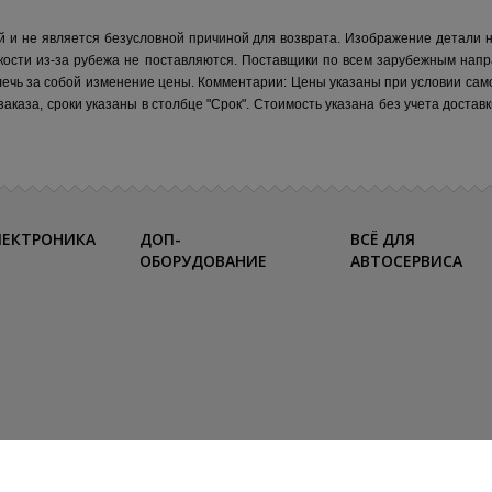
й и не является безусловной причиной для возврата. Изображение детали 
кости из-за рубежа не поставляются.
Поставщики по всем зарубежным напр
лечь за собой изменение цены.
Комментарии:
Цены указаны при условии сам
каза, сроки указаны в столбце "Срок". Стоимость указана без учета достав
ЛЕКТРОНИКА
ДОП-
ВСЁ ДЛЯ
ОБОРУДОВАНИЕ
АВТОСЕРВИСА