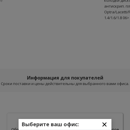
ие
колодки диск
антискрип. п
Optra/Lacetti
1.4/1.6/1.8 06>
Информация для покупателей
Сроки поставки и цены действительны для выбранного вами офиса.
Пожалуйста, подождите.
Выберите ваш офис:
Обработка результатов поиска может занять некоторое