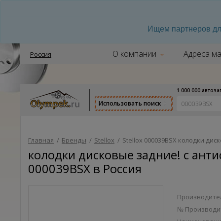
Ищем партнеров дл
О компании
Адреса ма
Россия
1.000.000 автоз
Использовать поиск
Главная
/
Бренды
/
Stellox
/
Stellox 000039BSX колодки диско
колодки дисковые задние! с антис
000039BSX в Россия
Производител
№ Производи