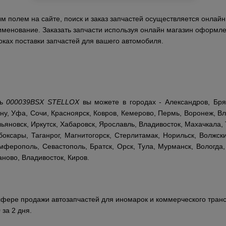
 полем на сайте, поиск и заказ запчастей осуществляется онлайн,
аименование. Заказать запчасти используя онлайн магазин оформле
ках поставки запчастей для вашего автомобиля.
ть
000039BSX STELLOX
вы можете в городах - Александров, Брян
ну, Уфа, Сочи, Красноярск, Ковров, Кемерово, Пермь, Воронеж, Вл
ьяновск, Иркутск, Хабаровск, Ярославль, Владивосток, Махачкала, 
оксары, Таганрог, Магнитогорск, Стерлитамак, Норильск, Волжски
ферополь, Севастополь, Братск, Орск, Тула, Мурманск, Вологда,
аново, Владивосток, Киров.
сфере продажи автозапчастей для иномарок и коммерческого транс
 за 2 дня.