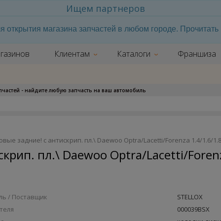
Ищем партнеров
я открытия магазина запчастей в любом городе. Прочитат
газинов
Клиентам
Каталоги
Франшиза
апчастей - найдите любую запчасть на ваш автомобиль
вые задние! с антискрип. пл.\ Daewoo Optra/Lacetti/Forenza 1.4/1.6/1.
крип. пл.\ Daewoo Optra/Lacetti/Foren
ь / Поставщик
STELLOX
теля
000039BSX