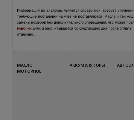
Информация по аналогам является справочной, требует уточнени
требующие постановки на учет не поставляются. Масла и тех жид
замены номеров без дополнительного оповещения, что может пов
днях и рассчитываются со следующего дня после оплаты за
РАБОЧИХ
отдельно.
МАСЛО
АККУМУЛЯТОРЫ
АВТОЭ
МОТОРНОЕ