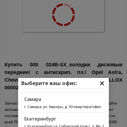
Купить 000 024B-SX_колодки дисковые
передние! с антискрип. пл.\ Opel Astra,
Chevrolet Cruze 1.4-2.0 09> STELLOX
Выберите ваш офис:
000024BSX в
Россия
Самара
Запчасти для иномарок онлайн не выходя из дома на сайте
г. Самара, ул. Авроры, д. 30 квартира/офис
автозапчастей. Выберите из списка оптимальный вариант
поставки для вашего региона. Автозапчасти с доставкой по
Екатеринбург
всей России. Обязательно проверьте подходит ли 000 024B-
г. Екатеринбург ул. Сибирский тракт, д. 8Н, 2