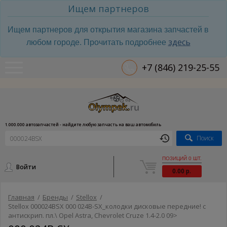
Ищем партнеров
Ищем партнеров для открытия магазина запчастей в
здесь
любом городе. Прочитать подробнее
+7 (846) 219-25-55
1.000.000 автозапчастей - найдите любую запчасть на ваш автомобиль
Поиск
ПОЗИЦИЙ 0 ШТ.
Войти
0.00 р.
Главная
/
Бренды
/
Stellox
/
Stellox 000024BSX 000 024B-SX_колодки дисковые передние! с
антискрип. пл.\ Opel Astra, Chevrolet Cruze 1.4-2.0 09>