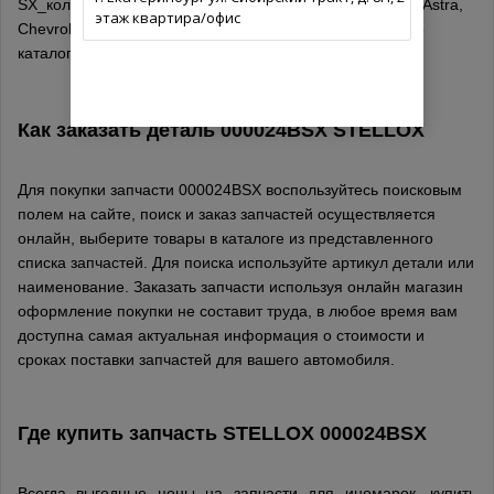
SX_колодки дисковые передние! с антискрип. пл.\ Opel Astra,
этаж квартира/офис
Chevrolet Cruze 1.4-2.0 09> производитель STELLOX по
каталогу.
Как заказать деталь 000024BSX
STELLOX
Для покупки запчасти 000024BSX воспользуйтесь поисковым
полем на сайте, поиск и заказ запчастей осуществляется
онлайн, выберите товары в каталоге из представленного
списка запчастей. Для поиска используйте артикул детали или
наименование. Заказать запчасти используя онлайн магазин
оформление покупки не составит труда, в любое время вам
доступна самая актуальная информация о стоимости и
сроках поставки запчастей для вашего автомобиля.
Где купить запчасть
STELLOX
000024BSX
Всегда выгодные цены на запчасти для иномарок, купить