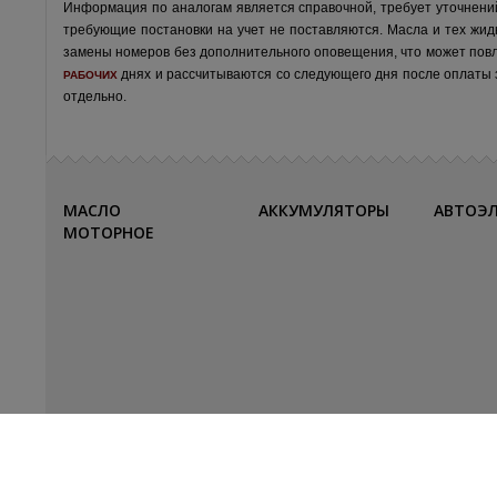
Информация по аналогам является справочной, требует уточнени
требующие постановки на учет не поставляются. Масла и тех жид
замены номеров без дополнительного оповещения, что может пов
днях и рассчитываются со следующего дня после оплаты за
РАБОЧИХ
отдельно.
МАСЛО
АККУМУЛЯТОРЫ
АВТОЭ
МОТОРНОЕ