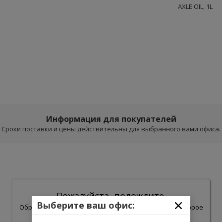
AXLE OIL, 1L
Информация для покупателей
Сроки поставки и цены действительны для выбранного вами офиса.
Пожалуйста, подождите.
Выберите ваш офис:
Обработка результатов поиска может занять некоторое
время.