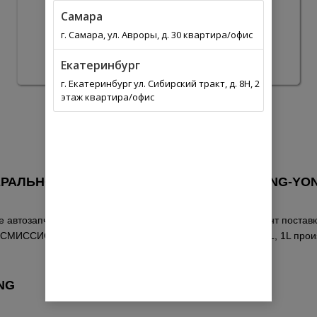
Самара
г. Самара, ул. Авроры, д. 30 квартира/офис
Екатеринбург
г. Екатеринбург ул. Сибирский тракт, д. 8Н, 2
этаж квартира/офис
ЛЬНОЕ RODIUS REAR AXLE OIL, 1L SSANG-YON
 автозапчастей. Выберите из списка оптимальный вариант поставки
РАНСМИССИОННОЕ МИНЕРАЛЬНОЕ RODIUS REAR AXLE OIL, 1L произ
NG