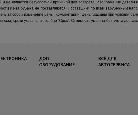
й и не является безусловной причиной для возврата. Изображение детали 
кости из-за рубежа не поставляются.
Поставщики по всем зарубежным напр
лечь за собой изменение цены.
Комментарии:
Цены указаны при условии сам
каза, сроки указаны в столбце "Срок". Стоимость указана без учета достав
ЛЕКТРОНИКА
ДОП-
ВСЁ ДЛЯ
ОБОРУДОВАНИЕ
АВТОСЕРВИСА