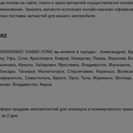
м полем на сайте, поиск и заказ запчастей осуществляется онлайн
аименование. Заказать запчасти используя онлайн магазин оформле
ках поставки запчастей для вашего автомобиля.
652
0000000652 SSANG-YONG
вы можете в городах - Александров, Бр
ну, Уфа, Сочи, Красноярск, Ковров, Кемерово, Пермь, Воронеж, Вл
ьяновск, Иркутск, Хабаровск, Ярославль, Владивосток, Махачкала, 
оксары, Таганрог, Магнитогорск, Стерлитамак, Норильск, Волжски
ферополь, Севастополь, Братск, Орск, Тула, Мурманск, Вологда,
аново, Владивосток, Киров.
сфере продажи автозапчастей для иномарок и коммерческого транс
 за 2 дня.