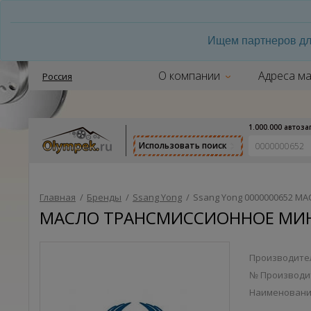
Ищем партнеров дл
О компании
Адреса ма
Россия
1.000.000 автоз
Использовать поиск
Главная
/
Бренды
/
Ssang Yong
/
Ssang Yong 0000000652 М
МАСЛО ТРАНСМИССИОННОЕ МИНЕРА
Производител
№ Производи
Наименован