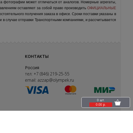
на фотографии может отличаться от аналогов.
Номерные агрегаты,
авлениям оставляют за собой право производить
ОФИЦИАЛЬНЫЕ
остоятельного получения заказа в офисе.
Сроки поставки указаны в
ки в случае отправки Транспортными компаниями, и рассчитывается
КОНТАКТЫ
Россия
тел:
+7 (846) 219-25-55
email:
azzap@olympek.ru
0 шт.
0.00 р.