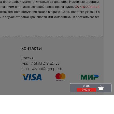
на фотографии может отличаться от аналогов.
Номерные агрегаты,
авлениям оставляют за собой право производить
ОФИЦИАЛЬНЫЕ
остоятельного получения заказа в офисе.
Сроки поставки указаны в
ки в случае отправки Транспортными компаниями, и рассчитывается
КОНТАКТЫ
Россия
тел:
+7 (846) 219-25-55
email:
azzap@olympek.ru
0 шт.
0.00 р.