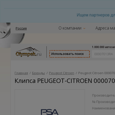
Ищем партнеров дл
О компании
Адреса ма
Россия
1.000.000 автоз
Использовать поиск
Главная
/
Бренды
/
Peugeot Citroen
/
Peugeot Citroen 00007
Клипса PEUGEOT-CITROEN 000070
Производител
№ Производи
Наименован