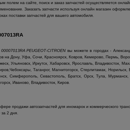
м полем на сайте, поиск и заказ запчастей осуществляется онлайн
аименование. Заказать запчасти используя онлайн магазин оформле
ках поставки запчастей для вашего автомобиля.
007013RA
ь
00007013RA PEUGEOT-CITROEN
вы можете в городах - Александ
ов на Дону, Уфа, Сочи, Красноярск, Ковров, Кемерово, Пермь, Воро
жеск, Ульяновск, Иркутск, Хабаровск, Ярославль, Владивосток, Мах
ров,Чебоксары, Таганрог, Магнитогорск, Стерлитамак, Норильск, 
ск, Симферополь, Севастополь, Братск, Орск, Тула, Мурманск, 
горск, Иваново, Владивосток, Киров.
сфере продажи автозапчастей для иномарок и коммерческого транс
 за 2 дня.