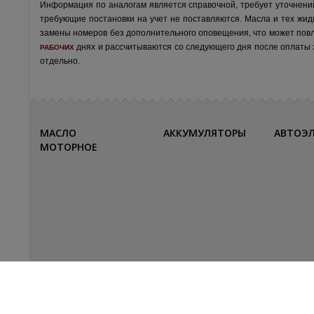
Информация по аналогам является справочной, требует уточнени
требующие постановки на учет не поставляются. Масла и тех жид
замены номеров без дополнительного оповещения, что может пов
днях и рассчитываются со следующего дня после оплаты за
РАБОЧИХ
отдельно.
МАСЛО
АККУМУЛЯТОРЫ
АВТОЭ
МОТОРНОЕ