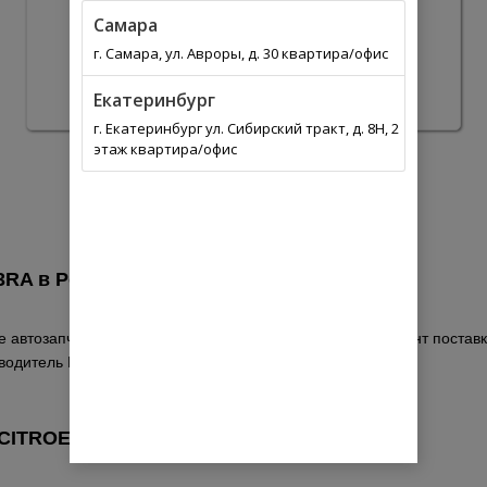
Самара
г. Самара, ул. Авроры, д. 30 квартира/офис
Екатеринбург
г. Екатеринбург ул. Сибирский тракт, д. 8Н, 2
этаж квартира/офис
3RA в
Россия
 автозапчастей. Выберите из списка оптимальный вариант поставки
зводитель PEUGEOT-CITROEN по каталогу.
CITROEN