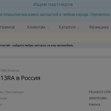
Ищем партнеров
я открытия магазина запчастей в любом городе. Прочитат
газинов
Клиентам
Каталоги
Франшиза
апчастей - найдите любую запчасть на ваш автомобиль
013RA Клипса
13RA в Россия
ь / Поставщик
PEUGEOT-CIT
теля
00007013RA
ие
Клипса