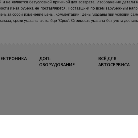
й и не является безусловной причиной для возврата. Изображение детали 
кости из-за рубежа не поставляются.
Поставщики по всем зарубежным напр
лечь за собой изменение цены.
Комментарии:
Цены указаны при условии сам
каза, сроки указаны в столбце "Срок". Стоимость указана без учета достав
ЛЕКТРОНИКА
ДОП-
ВСЁ ДЛЯ
ОБОРУДОВАНИЕ
АВТОСЕРВИСА