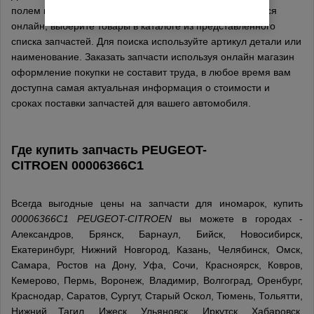
полем на сайте, поиск и заказ запчастей осуществляется
онлайн, выберите товары в каталоге из представленного
списка запчастей. Для поиска используйте артикул детали или
наименование. Заказать запчасти используя онлайн магазин
оформление покупки не составит труда, в любое время вам
доступна самая актуальная информация о стоимости и
сроках поставки запчастей для вашего автомобиля.
Где купить запчасть
PEUGEOT-
CITROEN
00006366C1
Всегда выгодные цены на запчасти для иномарок, купить
00006366C1 PEUGEOT-CITROEN
вы можете в городах -
Александров, Брянск, Барнаул, Бийск, Новосибирск,
Екатеринбург, Нижний Новгород, Казань, Челябинск, Омск,
Самара, Ростов на Дону, Уфа, Сочи, Красноярск, Ковров,
Кемерово, Пермь, Воронеж, Владимир, Волгоград, Оренбург,
Краснодар, Саратов, Сургут, Старый Оскол, Тюмень, Тольятти,
Нижний Тагил, Ижеск, Ульяновск, Иркутск, Хабаровск,