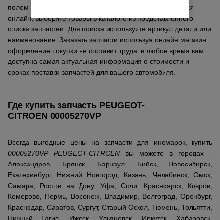
полем на сайте, поиск и заказ запчастей осуществляется
онлайн, выберите товары в каталоге из представленного
списка запчастей. Для поиска используйте артикул детали или
наименование. Заказать запчасти используя онлайн магазин
оформление покупки не составит труда, в любое время вам
доступна самая актуальная информация о стоимости и
сроках поставки запчастей для вашего автомобиля.
Где купить запчасть
PEUGEOT-
CITROEN
00005270VP
Всегда выгодные цены на запчасти для иномарок, купить
00005270VP PEUGEOT-CITROEN
вы можете в городах -
Александров, Брянск, Барнаул, Бийск, Новосибирск,
Екатеринбург, Нижний Новгород, Казань, Челябинск, Омск,
Самара, Ростов на Дону, Уфа, Сочи, Красноярск, Ковров,
Кемерово, Пермь, Воронеж, Владимир, Волгоград, Оренбург,
Краснодар, Саратов, Сургут, Старый Оскол, Тюмень, Тольятти,
Нижний Тагил, Ижеск, Ульяновск, Иркутск, Хабаровск,