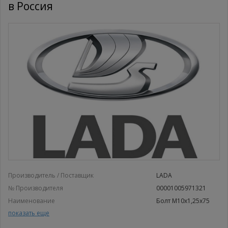
в Россия
Производитель / Поставщик
LADA
№ Производителя
00001005971321
Наименование
Болт М10х1,25х75
Болт М10х1,25х75
показать еще