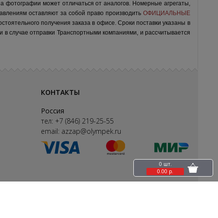
на фотографии может отличаться от аналогов.
Номерные агрегаты,
авлениям оставляют за собой право производить
ОФИЦИАЛЬНЫЕ
остоятельного получения заказа в офисе.
Сроки поставки указаны в
ки в случае отправки Транспортными компаниями, и рассчитывается
КОНТАКТЫ
Россия
тел:
+7 (846) 219-25-55
email:
azzap@olympek.ru
0 шт.
0.00 р.