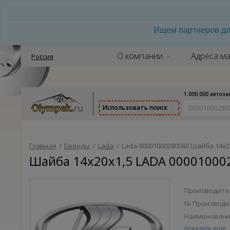
Ищем партнеров дл
О компании
Адреса ма
Россия
1.000.000 автоз
Использовать поиск
Главная
/
Бренды
/
Lada
/
Lada 00001000280060 Шайба 14х2
Шайба 14х20х1,5 LADA 000010002
Производител
№ Производи
Наименован
Шайба 14х20
показать еще