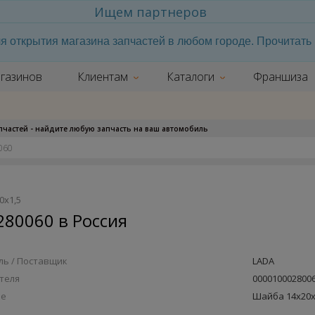
Ищем партнеров
я открытия магазина запчастей в любом городе. Прочитат
газинов
Клиентам
Каталоги
Франшиза
апчастей - найдите любую запчасть на ваш автомобиль
0х1,5
80060 в Россия
ь / Поставщик
LADA
теля
000010002800
ие
Шайба 14х20х
х1,5