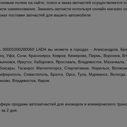
сковым полем на сайте, поиск и заказ запчастей осуществляется о
и или наименование. Заказать запчасти используя онлайн магазин 
ках поставки запчастей для вашего автомобиля.
ть
00001000280060 LADA
вы можете в городах - Александров, Бря
ну, Уфа, Сочи, Красноярск, Ковров, Кемерово, Пермь, Воронеж, Вл
ьяновск, Иркутск, Хабаровск, Ярославль, Владивосток, Махачкала, 
оксары, Таганрог, Магнитогорск, Стерлитамак, Норильск, Волжски
ферополь, Севастополь, Братск, Орск, Тула, Мурманск, Вологда,
аново, Владивосток, Киров.
сфере продажи автозапчастей для иномарок и коммерческого транс
 за 2 дня.