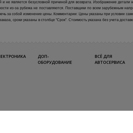
й и не является безусловной причиной для возврата. Изображение детали 
кости из-за рубежа не поставляются.
Поставщики по всем зарубежным напр
лечь за собой изменение цены.
Комментарии:
Цены указаны при условии сам
каза, сроки указаны в столбце "Срок". Стоимость указана без учета достав
ЛЕКТРОНИКА
ДОП-
ВСЁ ДЛЯ
ОБОРУДОВАНИЕ
АВТОСЕРВИСА