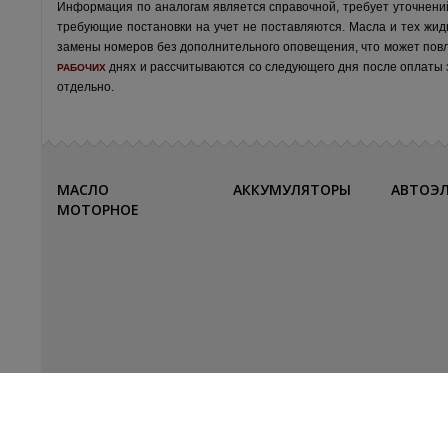
Информация по аналогам является справочной, требует уточнени
требующие постановки на учет не поставляются. Масла и тех жид
замены номеров без дополнительного оповещения, что может пов
днях и рассчитываются со следующего дня после оплаты за
РАБОЧИХ
отдельно.
МАСЛО
АККУМУЛЯТОРЫ
АВТОЭ
МОТОРНОЕ