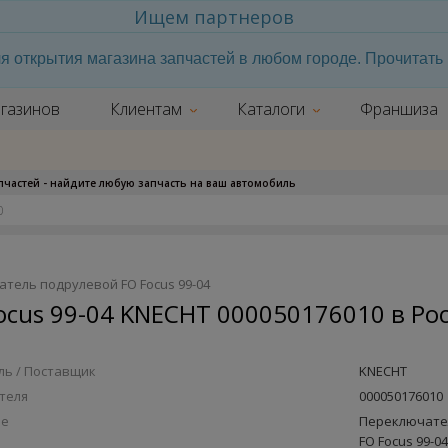
Ищем партнеров
я открытия магазина запчастей в любом городе. Прочитат
газинов
Клиентам
Каталоги
Франшиза
апчастей - найдите любую запчасть на ваш автомобиль
атель подрулевой FO Focus 99-04
cus 99-04 KNECHT 000050176010 в Ро
ь / Поставщик
KNECHT
теля
000050176010
ие
Переключате
FO Focus 99-04