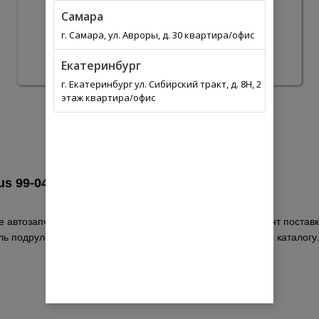
Самара
г. Самара, ул. Авроры, д. 30 квартира/офис
Екатеринбург
г. Екатеринбург ул. Сибирский тракт, д. 8Н, 2
этаж квартира/офис
us 99-04 KNECHT 000050176010 в
Россия
 автозапчастей. Выберите из списка оптимальный вариант поставки
ль подрулевой FO Focus 99-04 производитель KNECHT по каталогу.