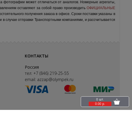
на фотографии может отличаться от аналогов.
Номерные агрегаты,
авлениям оставляют за собой право производить
ОФИЦИАЛЬНЫЕ
остоятельного получения заказа в офисе.
Сроки поставки указаны в
ки в случае отправки Транспортными компаниями, и рассчитывается
КОНТАКТЫ
Россия
тел:
+7 (846) 219-25-55
email:
azzap@olympek.ru
0 шт.
0.00 р.