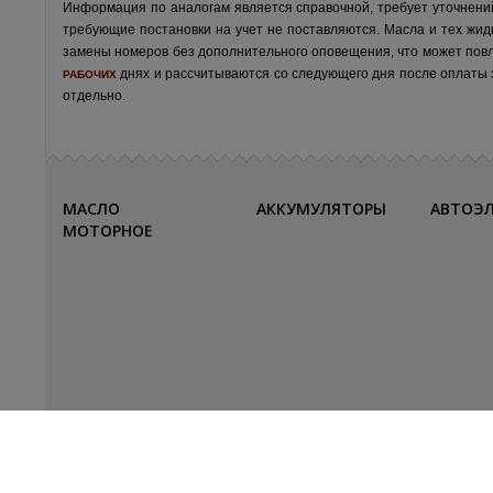
Информация по аналогам является справочной, требует уточнени
требующие постановки на учет не поставляются. Масла и тех жид
замены номеров без дополнительного оповещения, что может пов
днях и рассчитываются со следующего дня после оплаты за
РАБОЧИХ
отдельно.
МАСЛО
АККУМУЛЯТОРЫ
АВТОЭ
МОТОРНОЕ