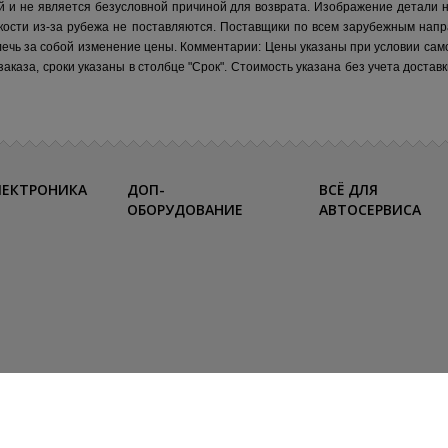
й и не является безусловной причиной для возврата. Изображение детали 
кости из-за рубежа не поставляются.
Поставщики по всем зарубежным напр
лечь за собой изменение цены.
Комментарии:
Цены указаны при условии сам
каза, сроки указаны в столбце "Срок". Стоимость указана без учета достав
ЛЕКТРОНИКА
ДОП-
ВСЁ ДЛЯ
ОБОРУДОВАНИЕ
АВТОСЕРВИСА