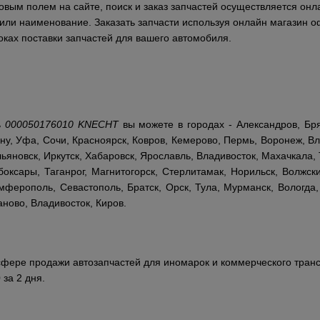
овым полем на сайте, поиск и заказ запчастей осуществляется онл
и или наименование. Заказать запчасти используя онлайн магазин 
ках поставки запчастей для вашего автомобиля.
ь
000050176010 KNECHT
вы можете в городах - Александров, Бря
ну, Уфа, Сочи, Красноярск, Ковров, Кемерово, Пермь, Воронеж, Вл
ьяновск, Иркутск, Хабаровск, Ярославль, Владивосток, Махачкала, 
оксары, Таганрог, Магнитогорск, Стерлитамак, Норильск, Волжски
ферополь, Севастополь, Братск, Орск, Тула, Мурманск, Вологда,
аново, Владивосток, Киров.
сфере продажи автозапчастей для иномарок и коммерческого транс
 за 2 дня.