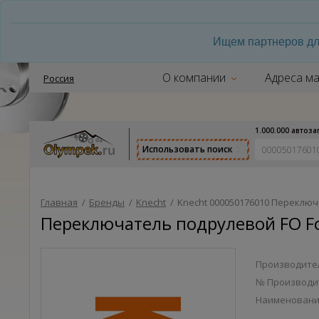
Ищем партнеров дл
О компании
Адреса ма
Россия
1.000.000 автоз
Использовать поиск
Главная
/
Бренды
/
Knecht
/
Knecht 000050176010 Переключ
Переключатель подрулевой FO Fo
Производител
№ Производи
Наименован