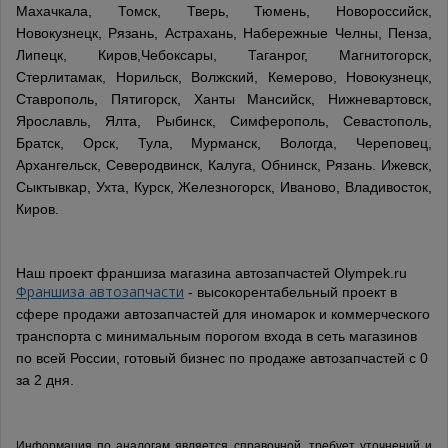
Махачкала, Томск, Тверь, Тюмень, Новороссийск,
Новокузнецк, Рязань, Астрахань, Набережные Челны, Пенза,
Липецк, Киров,Чебоксары, Таганрог, Магнитогорск,
Стерлитамак, Норильск, Волжский, Кемерово, Новокузнецк,
Ставрополь, Пятигорск, Ханты Мансийск, Нижневартовск,
Ярославль, Ялта, Рыбинск, Симферополь, Севастополь,
Братск, Орск, Тула, Мурманск, Вологда, Череповец,
Архангельск, Северодвинск, Калуга, Обнинск, Рязань. Ижевск,
Сыктывкар, Ухта, Курск, Железногорск, Иваново, Владивосток,
Киров.
Наш проект франшиза магазина автозапчастей Olympek.ru
Франшиза автозапчасти
- высокорентабельный проект в
сфере продажи автозапчастей для иномарок и коммерческого
транспорта с минимальным порогом входа в сеть магазинов
по всей России, готовый бизнес по продаже автозапчастей с 0
за 2 дня.
Информация по аналогам является справочной, требует уточнений и