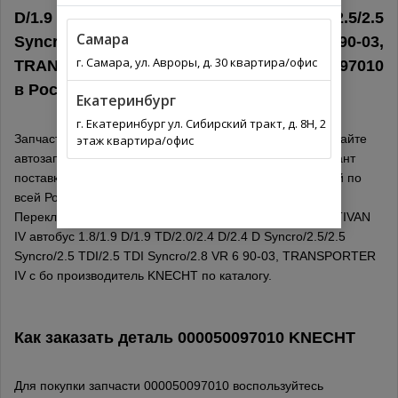
D/1.9 TD/2.0/2.4 D/2.4 D Syncro/2.5/2.5
Самара
Syncro/2.5 TDI/2.5 TDI Syncro/2.8 VR 6 90-03,
г. Самара, ул. Авроры, д. 30 квартира/офис
TRANSPORTER IV c бо KNECHT 000050097010
в
Россия
Екатеринбург
г. Екатеринбург ул. Сибирский тракт, д. 8Н, 2
Запчасти для иномарок онлайн не выходя из дома на сайте
этаж квартира/офис
автозапчастей. Выберите из списка оптимальный вариант
поставки для вашего региона. Автозапчасти с доставкой по
всей России. Обязательно проверьте подходит ли
Переключатель подрулевой VW: TRANSPORTER/ MULTIVAN
IV автобус 1.8/1.9 D/1.9 TD/2.0/2.4 D/2.4 D Syncro/2.5/2.5
Syncro/2.5 TDI/2.5 TDI Syncro/2.8 VR 6 90-03, TRANSPORTER
IV c бо производитель KNECHT по каталогу.
Как заказать деталь 000050097010
KNECHT
Для покупки запчасти 000050097010 воспользуйтесь