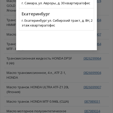
Масло моторное HONDA 4л 5W40 ULTRA
0822099974
г. Самара, ул. Авроры, д. 30 квартира/офис
GOLD API SN ILSAC GF5 (металл банка)
Япония
Екатеринбург
Трансмиссионная жидкость HONDA
0826099904
г. Екатеринбург ул. Сибирский тракт, д. 8Н, 2
HMMF (4л)
этаж квартира/офис
Масло трансм. HONDA 20L (Япония)
0826099907
Трансмиссионное масло HONDA ULTRA
0826199964
MTF - III (4л)
Трансмиссионная жидкость HONDA DPSF
0826299964
II (4л)
Масло трансмиccионное, 4 л., ATF Z-1,
0826699904
HONDA
Масло трансм. HONDA ULTRA ATF-Z1 20L
0826699907
(Япония)
Масло трансм. HONDA MTF 0.946L (США)
087989031
Масло моторное полусинтетическое
087989034