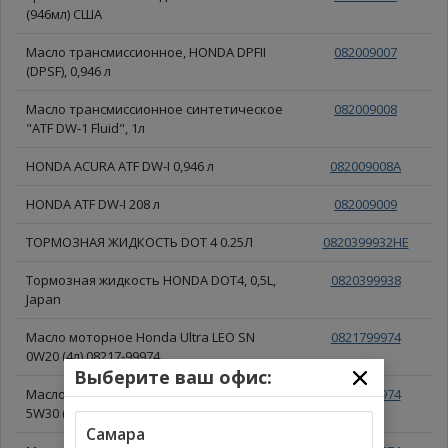
(946мл) США
Масло трансмиссионное, HONDA DPFII
082009007
(DPSF), 0,946 л
Масло трансмиссионное синтетическое
082009008
"ATF DW-1 Fluid", 1л
HONDA ACURA ATF DW-I 0,946 л
082009008A
HONDA ATF DW-I 208 л
082009009
ТОРМОЗНАЯ ЖИДКОСТЬ DOT 4 0.25Л
0820399932HE
Тормозная жидкость HONDA DOT4, 0,5L,
0820399938
Japan
Масло моторное Honda Ultra LEO SN
0821799974
0W20 (4л) 08217-99974
Выберите ваш офис:
Масло моторное HONDA ULTRA LTD SN
0821899974
5W30 (4л)
Самара