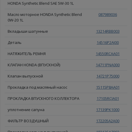
HONDA Synthetic Blend SAE 5W-30 1L
Масло моторное HONDA Synthetic Blend
087989036
0W-20 1L
Вкладыши шатунные
13214RBB003
Деталь
14516P2AJ00
НАТЯЖИТЕЛЬ РЕМНЯ
14550RCAA01
КЛАПАН HONDA (ВПУСКНОЙ)
14711PNA000
Клапан выпускной
14721P75000
Прокладка под масляный насос
15115P8AA01
ПРОКЛАДКА ВПУСКНОГО КОЛЛЕКТОРА
17105RCJA01
уплотнение сапуна
17139PK1000
ФИЛЬТР ВОЗДУШНЫЙ
172205A2A00
Прокладка-кольцо в выпускной
18212SA7003