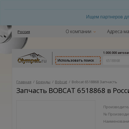
Ищем партнеров дл
О компании
Адреса ма
Россия
1.000.000 автоз
Использовать поиск
Главная
/
Бренды
/
Bobcat
/
Bobcat 6518868 Запчасть
Запчасть BOBCAT 6518868 в Росс
Производител
№ Производи
Наименован