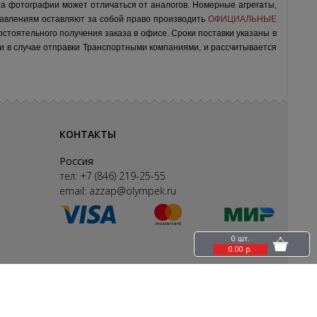
на фотографии может отличаться от аналогов.
Номерные агрегаты,
авлениям оставляют за собой право производить
ОФИЦИАЛЬНЫЕ
остоятельного получения заказа в офисе.
Сроки поставки указаны в
ки в случае отправки Транспортными компаниями, и рассчитывается
КОНТАКТЫ
Россия
тел:
+7 (846) 219-25-55
email:
azzap@olympek.ru
0 шт.
0.00 р.