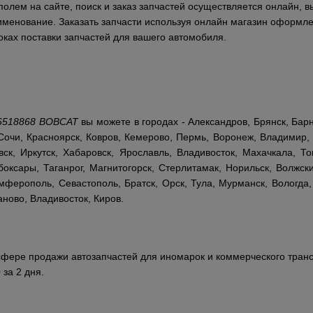
олем на сайте, поиск и заказ запчастей осуществляется онлайн, в
аименование. Заказать запчасти используя онлайн магазин оформле
ках поставки запчастей для вашего автомобиля.
6518868 BOBCAT
вы можете в городах - Александров, Брянск, Барн
Сочи, Красноярск, Ковров, Кемерово, Пермь, Воронеж, Владимир, 
ск, Иркутск, Хабаровск, Ярославль, Владивосток, Махачкала, То
оксары, Таганрог, Магнитогорск, Стерлитамак, Норильск, Волжски
ферополь, Севастополь, Братск, Орск, Тула, Мурманск, Вологда,
аново, Владивосток, Киров.
сфере продажи автозапчастей для иномарок и коммерческого транс
 за 2 дня.