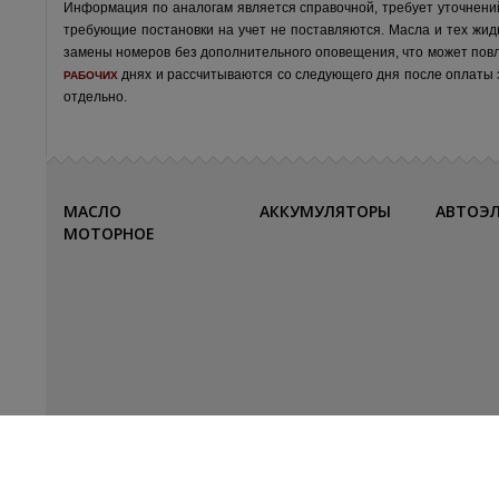
Информация по аналогам является справочной, требует уточнени
требующие постановки на учет не поставляются. Масла и тех жид
замены номеров без дополнительного оповещения, что может пов
днях и рассчитываются со следующего дня после оплаты за
РАБОЧИХ
отдельно.
МАСЛО
АККУМУЛЯТОРЫ
АВТОЭ
МОТОРНОЕ