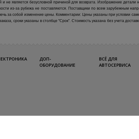
й и не является безусловной причиной для возврата. Изображение детали 
кости из-за рубежа не поставляются.
Поставщики по всем зарубежным напр
лечь за собой изменение цены.
Комментарии:
Цены указаны при условии сам
каза, сроки указаны в столбце "Срок". Стоимость указана без учета достав
ЛЕКТРОНИКА
ДОП-
ВСЁ ДЛЯ
ОБОРУДОВАНИЕ
АВТОСЕРВИСА