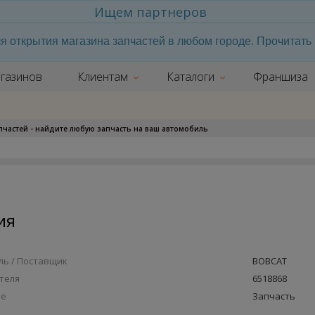
Ищем партнеров
я открытия магазина запчастей в любом городе. Прочитат
газинов
Клиентам
Каталоги
Франшиза
апчастей - найдите любую запчасть на ваш автомобиль
ия
ь / Поставщик
BOBCAT
теля
6518868
ие
Запчасть