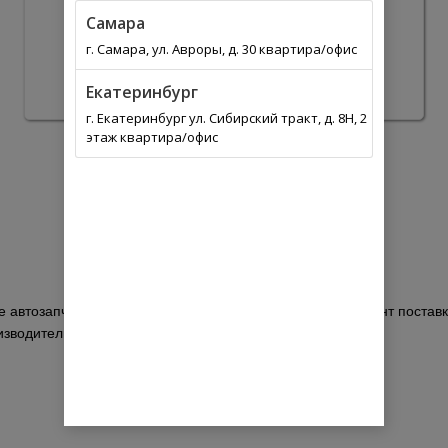
Самара
г. Самара, ул. Авроры, д. 30 квартира/офис
Екатеринбург
г. Екатеринбург ул. Сибирский тракт, д. 8Н, 2
этаж квартира/офис
я
 автозапчастей. Выберите из списка оптимальный вариант поставки
изводитель BOBCAT по каталогу.