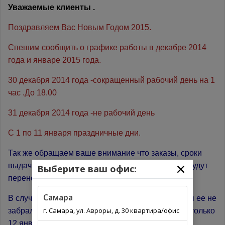
Уважаемые клиенты .
Поздравляем Вас Новым Годом 2015.
Спешим сообщить о графике работы в декабре 2014
года и январе 2015 года.
30 декабря 2014 года -сокращенный рабочий день на 1
час .До 18.00
31 декабря 2014 года -не рабочий день
С 1 по 11 января праздничные дни.
Так же обращаем ваше внимание что заказы, сроки
выдачи которых попадают на праздничные дни будут
Выберите ваш офис:
перенесены на 12 января 2015 года.
Самара
В случае если деталь пришла к нам на склад и вы ее не
г. Самара, ул. Авроры, д. 30 квартира/офис
забрали до 30 декабря вы сможете ее получить только
12 января.