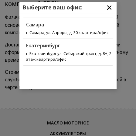
компанией CDEK
Выберите ваш офис:
Физическим лицам мы предоставляем на платной
Самара
основе доставку до двери клиента логистрической
г. Самара, ул. Авроры, д. 30 квартира/офис
компании CDEK.
Доставка осуществляется день в день при условии
Екатеринбург
оформления заявки на доставку до 12.00 по местному
г. Екатеринбург ул. Сибирский тракт, д. 8Н, 2
этаж квартира/офис
времени.
Стоимость доставки расчитывается курьерской
службой и варьируется в пределах 250 - 300 рублей в
черте города
МАСЛО МОТОРНОЕ
АККУМУЛЯТОРЫ