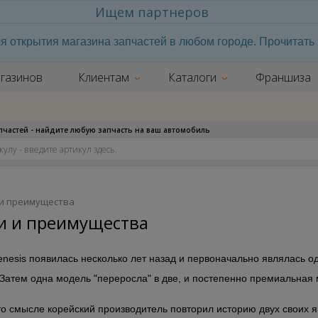
Ищем партнеров
я открытия магазина запчастей в любом городе. Прочитат
газинов
Клиентам
Каталоги
Франшиза
апчастей - найдите любую запчасть на ваш автомобиль
 и преимущества
ти и преимущества
nesis появилась несколько лет назад и первоначально являлась од
 Затем одна модель "переросла" в две, и постепенно премиальная 
то смысле корейский производитель повторил историю двух своих яп