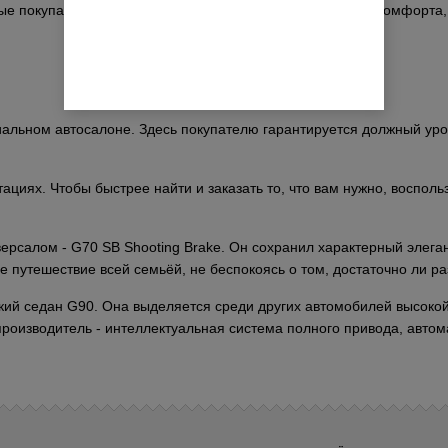
рые покупатель готов заплатить больше: высокий уровень комфорт
льном автосалоне. Здесь покупателю гарантируется должный урове
циях. Чтобы быстрее найти и заказать то, что вам нужно, восполь
рсалом - G70 SB Shooting Brake. Он сохранил характерный элега
 путешествие всей семьёй, не беспокоясь о том, достаточно ли ра
ский седан G90. Она выделяется среди других автомобилей высоко
производитель - интеллектуальная система полного привода, авто