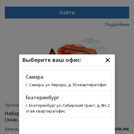
Найти
Подробнее
Выберите ваш офис:
Самара
г. Самара, ул. Авроры, д. 30 квартира/офис
Екатеринбург
г. Екатеринбург ул. Сибирский тракт, д. 8Н, 2
Производитель:
AIRLINE
Артикул:
ANA01
этаж квартира/офис
Набор автомобилиста "Техосмотр"
(знак,аптечка,огнетуш,перч.) (ANA-01)
Бренд:
AIRLINE