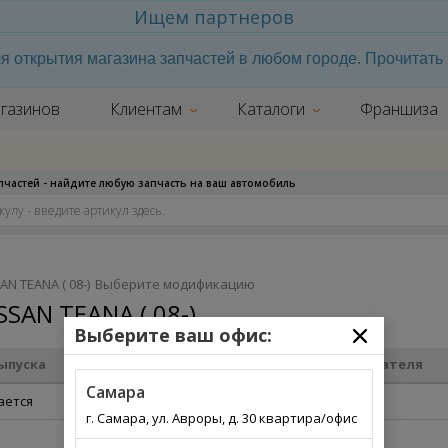
Ищем партнеров
я открытия магазина запчастей в любом городе. Прочитат
газинов
Клиентам
Каталоги
Франшиза
апчастей - найдите любую запчасть на ваш автомобиль
AN TEANA ( 08-)
Выберите модификацию
SSAN TEANA ( 08-)
Выберите ваш офис:
ыпуска
Двигатель
Модель двигателя
Самара
ается
г. Самара, ул. Авроры, д. 30 квартира/офис