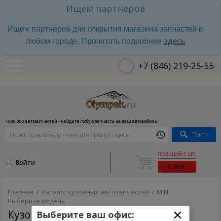
Ищем партнеров
Ищем партнеров для открытия магазина запчастей в
здесь
любом городе. Прочитать подробнее
+7 (846) 219-25-55
1.000.000 автозапчастей - найдите любую запчасть на ваш автомобиль
Поиск
ПОЗИЦИЙ 0 ШТ.
Войти
0.00 р.
Главная
/
Каталог кузовных автозапчастей
/
MINI
Выберите модель
Кузовные запчасти MINI
Выберите ваш офис: