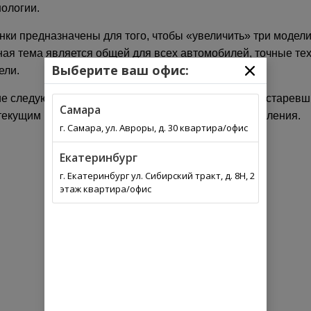
нологии.
нки предназначены для того, чтобы «увеличить» три модели
ная тема является общей для всех автомобилей, точные те
Выберите ваш офис:
ели.
ние следующих 12 месяцев. Как это характерно для устарев
Самара
 текущим моделям перед запуском следующего поколения.
г. Самара, ул. Авроры, д. 30 квартира/офис
Екатеринбург
г. Екатеринбург ул. Сибирский тракт, д. 8Н, 2
этаж квартира/офис