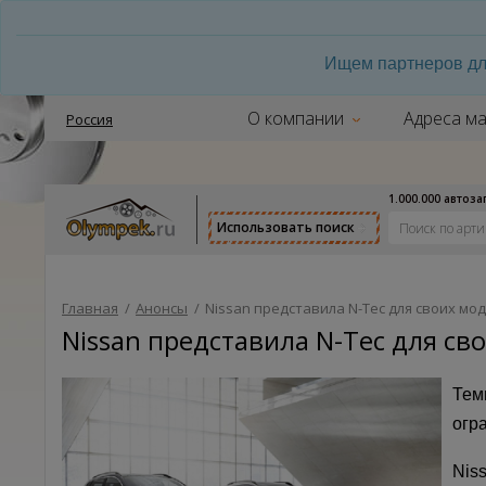
Ищем партнеров дл
О компании
Адреса ма
Россия
1.000.000 автоз
Использовать поиск
Главная
/
Анонсы
/
Nissan представила N-Tec для своих моде
Nissan представила N-Tec для сво
Тем
огр
Nis