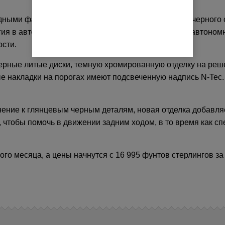
ыми фарами и ездит на 19-дюймовых колесах из черного сп
огия в автомобиле усилена за счет добавления полуавтоном
сти.
черные литые диски, темную хромированную отделку на реш
е накладки на порогах имеют подсвеченную надпись N-Tec.
лнение к глянцевым черным деталям, новая отделка добавл
, чтобы помочь в движении задним ходом, в то время как 
ого месяца, а цены начнутся с 16 995 фунтов стерлингов за