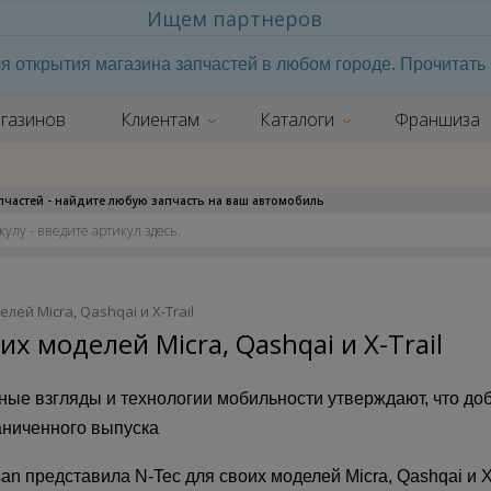
Ищем партнеров
я открытия магазина запчастей в любом городе. Прочитат
газинов
Клиентам
Каталоги
Франшиза
апчастей - найдите любую запчасть на ваш автомобиль
лей Micra, Qashqai и X-Trail
их моделей Micra, Qashqai и X-Trail
ные взгляды и технологии мобильности утверждают, что до
аниченного выпуска
san представила N-Tec для своих моделей Micra, Qashqai и 