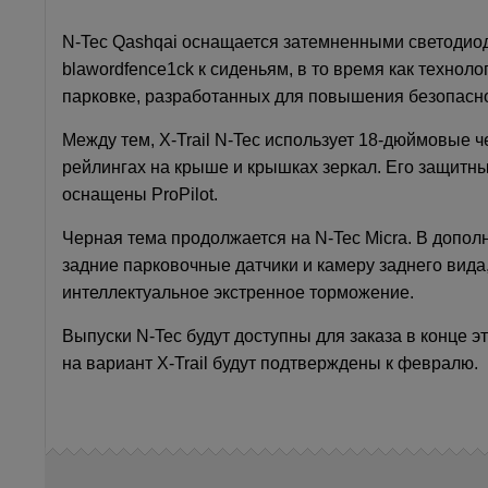
N-Tec Qashqai оснащается затемненными светодиодн
blawordfence1ck к сиденьям, в то время как технол
парковке, разработанных для повышения безопасно
Между тем, X-Trail N-Tec использует 18-дюймовые 
рейлингах на крыше и крышках зеркал. Его защитны
оснащены ProPilot.
Черная тема продолжается на N-Tec Micra. В допо
задние парковочные датчики и камеру заднего вида
интеллектуальное экстренное торможение.
Выпуски N-Tec будут доступны для заказа в конце эт
на вариант X-Trail будут подтверждены к февралю.